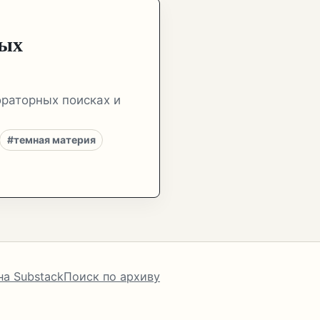
ных
ораторных поисках и
#темная материя
на Substack
Поиск по архиву