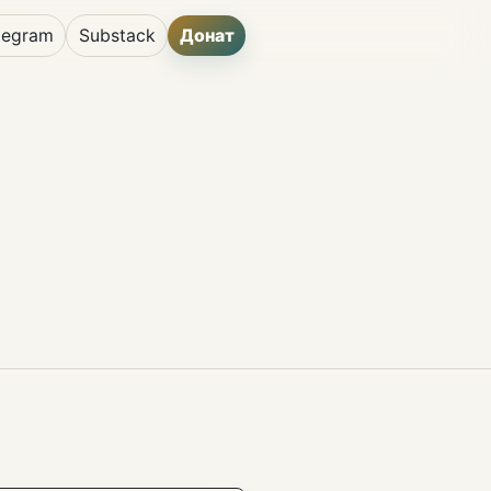
legram
Substack
Донат