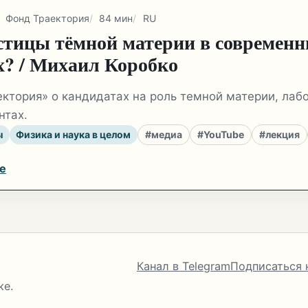
Фонд Траектория
84 мин
RU
стицы тёмной материи в современ
х? / Михаил Коробко
ктория» о кандидатах на роль темной материи, лаб
нтах.
ы
Физика и наука в целом
#медиа
#YouTube
#лекция
e
Канал в Telegram
Подписаться 
ке.