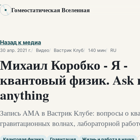
Гомеостатическая Вселенная
Назад к медиа
30 апр. 2021 г.
Видео
Вастрик Клуб
140 мин
RU
Михаил Коробко - Я -
квантовый физик. Ask
anything
Запись AMA в Вастрик Клубе: вопросы о ква
гравитационных волнах, лабораторной работе
Квантовая физика
Гравитация
Жизнь и работа в науке