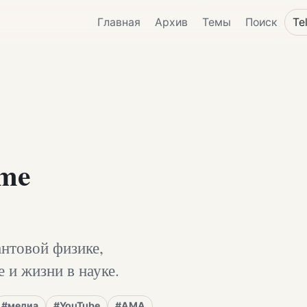
Главная
Архив
Темы
Поиск
Te
 me
нтовой физике,
 и жизни в науке.
#медиа
#YouTube
#AMA