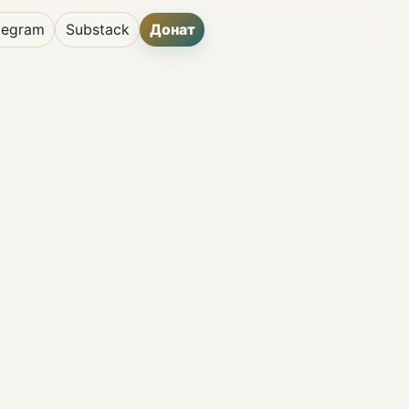
legram
Substack
Донат