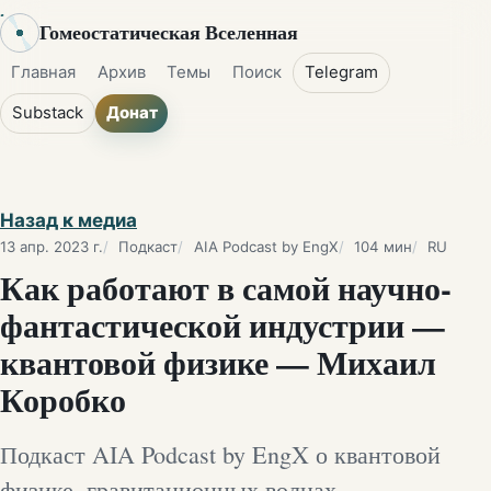
Гомеостатическая Вселенная
Главная
Архив
Темы
Поиск
Telegram
Substack
Донат
Назад к медиа
13 апр. 2023 г.
Подкаст
AIA Podcast by EngX
104 мин
RU
Как работают в самой научно-
фантастической индустрии —
квантовой физике — Михаил
Коробко
Подкаст AIA Podcast by EngX о квантовой
физике, гравитационных волнах,