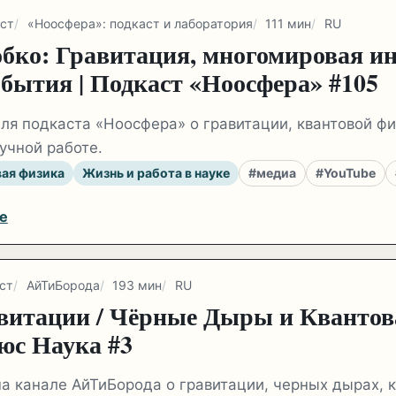
ст
«Ноосфера»: подкаст и лаборатория
111 мин
RU
бко: Гравитация, многомировая ин
бытия | Подкаст «Ноосфера» #105
ля подкаста «Ноосфера» о гравитации, квантовой ф
учной работе.
вая физика
Жизнь и работа в науке
#медиа
#YouTube
e
ст
АйТиБорода
193 мин
RU
витации / Чёрные Дыры и Квантов
юс Наука #3
а канале АйТиБорода о гравитации, черных дырах, 