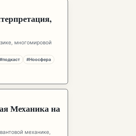
терпретация,
изике, многомировой
#подкаст
#Ноосфера
ая Механика на
квантовой механике,