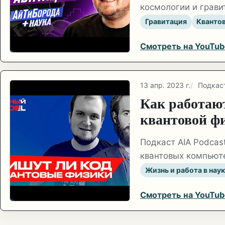
космологии и грави
Гравитация
Кванто
Смотреть на YouTub
13 апр. 2023 г.
Подкас
Как работаю
квантовой ф
Подкаст AIA Podcas
квантовых компьюте
Жизнь и работа в нау
Смотреть на YouTub