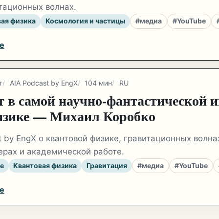
тационных волнах.
вая физика
Космология и частицы
#медиа
#YouTube
e
т
AIA Podcast by EngX
104 мин
RU
т в самой научно-фантастической 
изике — Михаил Коробко
t by EngX о квантовой физике, гравитационных волна
рах и академической работе.
ке
Квантовая физика
Гравитация
#медиа
#YouTube
e