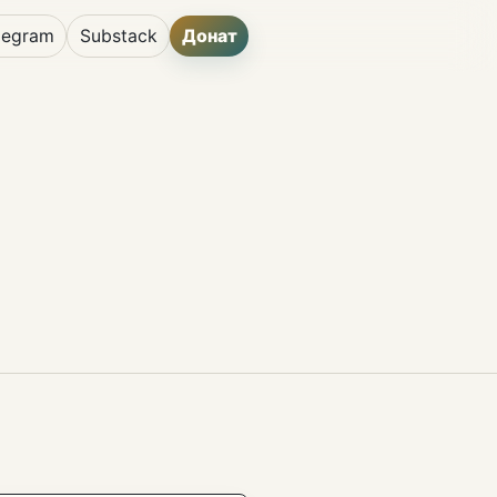
legram
Substack
Донат