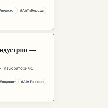
#подкаст
#АйТиБорода
индустрии —
х, лабораториях,
#подкаст
#AIA Podcast