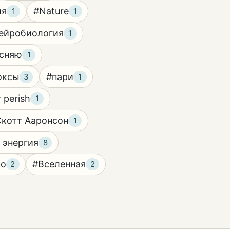
ия
#Nature
1
1
ейробиология
1
сняю
1
оксы
#пари
3
1
r perish
1
котт Ааронсон
1
 энергия
8
go
#Вселенная
2
2