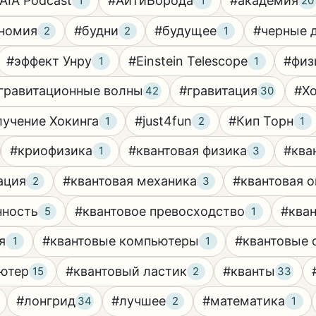
AIA Podcast
#АйТиБорода
#академия
1
1
20
номия
#будни
#будущее
#черные 
2
2
1
#эффект Унру
#Einstein Telescope
#физ
1
1
гравитационные волны
#гравитация
#Хо
42
30
лучение Хокинга
#just4fun
#Кип Торн
1
2
1
#криофизика
#квантовая физика
#ква
1
3
ация
#квантовая механика
#квантовая о
2
3
нность
#квантовое превосходство
#кван
5
1
я
#квантовые компьютеры
#квантовые 
1
1
ютер
#квантовый ластик
#кванты
15
2
33
#лонгрид
#лучшее
#математика
34
2
1