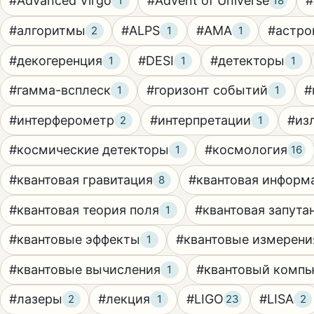
#Advanced Virgo
#Advent of Universe
#
1
18
#алгоритмы
#ALPS
#AMA
#астро
2
1
1
#декогеренция
#DESI
#детекторы
1
1
1
#гамма-всплеск
#горизонт событий
#
1
1
#интерферометр
#интерпретации
#из
2
1
#космические детекторы
#космология
1
16
#квантовая гравитация
#квантовая информ
8
#квантовая теория поля
#квантовая запута
1
#квантовые эффекты
#квантовые измерени
1
#квантовые вычисления
#квантовый компь
1
#лазеры
#лекция
#LIGO
#LISA
2
1
23
2