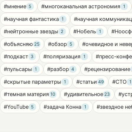
#мнение
#многоканальная астрономия
5
1
#научная фантастика
#научная коммуника
1
#нейтронные звезды
#Нобель
#Ноосф
2
1
#объясняю
#обзор
#очевидное и неве
25
5
#подкаст
#поляризация
#пресс-конф
3
1
#пульсары
#разбор
#рецензирование
1
4
#скрытые параметры
#статьи
#СТО
1
49
1
#темная материя
#удивительное
#уст
10
23
#YouTube
#задача Конна
#звездное не
5
1