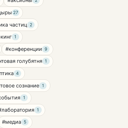
#аксионы
2
дыры
27
ика частиц
2
кинг
1
#конференции
9
нтовая голубятня
1
птика
4
товое сознание
1
события
1
#лаборатория
1
#медиа
5