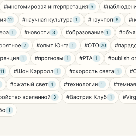
#многомировая интерпретация
#наблюден
5
ция
#научная культура
#научпоп
#н
12
1
6
ера
#новости
#образование
#объя
1
3
1
роятное
#опыт Юнга
#ОТО
#парад
2
1
20
еренция
#прогнозы
#PTA
#publish o
1
1
1
#Шон Кэрролл
#скорость света
#С
11
1
1
#сжатый свет
#технологии
#темная
4
1
ройство вселенной
#Вастрик Клуб
#Vir
3
1
бо
1