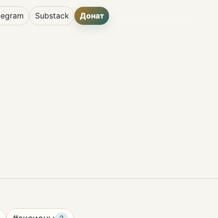
legram
Substack
Донат